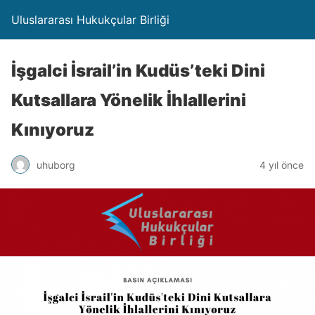
Uluslararası Hukukçular Birliği
İşgalci İsrail’in Kudüs’teki Dini
Kutsallara Yönelik İhlallerini
Kınıyoruz
uhuborg
4 yıl önce